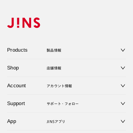
Products
製品情報
メガネ
Shop
店舗情報
サングラス
レンズ
店舗
コンタクトレンズ
Account
アカウント情報
オンラインショップ
老眼鏡
キッズ
マイページ／ログイン
Support
アクセサリー
サポート・フォロー
ログアウト
LINE公式アカウント
お知らせ
App
JINSアプリ
よくあるご質問
ご利用ガイド