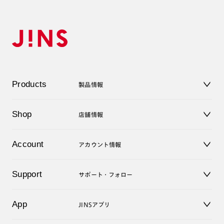
Products
製品情報
メガネ
Shop
店舗情報
サングラス
レンズ
店舗
コンタクトレンズ
Account
アカウント情報
オンラインショップ
老眼鏡
キッズ
マイページ／ログイン
Support
アクセサリー
サポート・フォロー
ログアウト
LINE公式アカウント
お知らせ
App
JINSアプリ
よくあるご質問
ご利用ガイド