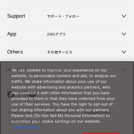
老眼鏡
キッズ
マイページ／ログイン
Support
アクセサリー
サポート・フォロー
ログアウト
LINE公式アカウント
お知らせ
App
JINSアプリ
よくあるご質問
ご利用ガイド
JINSアプリ
お問い合せ
Others
その他サービス
3D WEB試着
About us
We use cookies to improve your experience on our
JINSについて
レンズ交換
website, to personalize content and ads, to analyze our
オンラインギフト
traffic. We share information about your use of our
Magnify Life
価格案内
website with advertising and analytics partners, who
会社概要
may combine it with other information that you have
採用情報
provided to them or that they have collected from your
法人のお客様
use of their services. You have the right to opt-out of
our sharing information about you with our partners.
出店について
プライバシーポリシー
セキュリティポリシー
特定商取引法表示
Please click [Do Not Sell My Personal Information] to
customize your cookie settings on our website.
薬機法に関する表記
サイトマップ
Cookie Policy