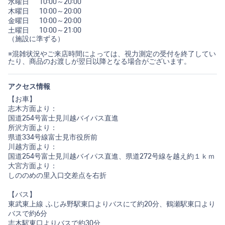
水曜日
10:00～20:00
木曜日
10:00～20:00
金曜日
10:00～20:00
土曜日
10:00～21:00
（施設に準ずる）
※混雑状況やご来店時間によっては、視力測定の受付を終了してい
たり、商品のお渡しが翌日以降となる場合がございます。
アクセス情報
【お車】
志木方面より：
国道254号富士見川越バイパス直進
所沢方面より：
県道334号線富士見市役所前
川越方面より：
国道254号富士見川越バイパス直進、県道272号線を越え約１ｋｍ
大宮方面より：
しののめの里入口交差点を右折
【バス】
東武東上線 ふじみ野駅東口よりバスにて約20分、鶴瀬駅東口より
バスで約6分
志木駅東口よりバスで約30分