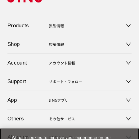
Products
製品情報
メガネ
Shop
店舗情報
サングラス
レンズ
店舗
コンタクトレンズ
Account
アカウント情報
オンラインショップ
老眼鏡
キッズ
マイページ／ログイン
Support
アクセサリー
サポート・フォロー
ログアウト
LINE公式アカウント
お知らせ
App
JINSアプリ
よくあるご質問
ご利用ガイド
JINSアプリ
お問い合せ
Others
その他サービス
3D WEB試着
About us
We use cookies to improve your experience on our
JINSについて
レンズ交換