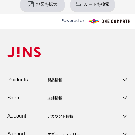
地図を拡大
ルートを検索
Powered by
Products
製品情報
メガネ
Shop
店舗情報
サングラス
レンズ
店舗
コンタクトレンズ
Account
アカウント情報
オンラインショップ
老眼鏡
キッズ
マイページ／ログイン
Support
アクセサリー
サポート・フォロー