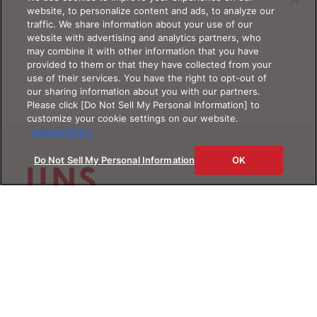
website, to personalize content and ads, to analyze our
traffic. We share information about your use of our
website with advertising and analytics partners, who
may combine it with other information that you have
provided to them or that they have collected from your
use of their services. You have the right to opt-out of
our sharing information about you with our partners.
Please click [Do Not Sell My Personal Information] to
customize your cookie settings on our website.
Cookie Policy
Do Not Sell My Personal Information
OK
Products
製品情報
メガネ
Shop
店舗情報
サングラス
レンズ
店舗