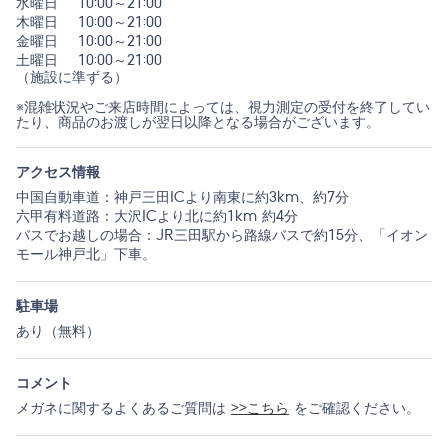
水曜日
10:00～21:00
木曜日
10:00～21:00
金曜日
10:00～21:00
土曜日
10:00～21:00
（施設に準ずる）
※混雑状況やご来店時間によっては、視力測定の受付を終了してい
たり、商品のお渡しが翌日以降となる場合がございます。
アクセス情報
中国自動車道：神戸三田ICより南東に約3km、約7分
六甲有料道路：大沢ICより北に約1km 約4分
バスでお越しの場合：JR三田駅から路線バスで約15分、「イオン
モール神戸北」下車。
駐車場
あり（無料）
コメント
メガネに関するよくあるご質問は
>>こちら
をご確認ください。