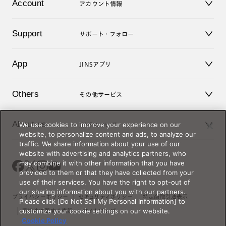
Account
アカウント情報
オンラインショップ
老眼鏡
キッズ
マイページ／ログイン
Support
アクセサリー
サポート・フォロー
ログアウト
LINE公式アカウント
お知らせ
App
JINSアプリ
よくあるご質問
ご利用ガイド
JINSアプリ
お問い合せ
Others
その他サービス
3D WEB試着
About us
We use cookies to improve your experience on our
JINSについて
レンズ交換
website, to personalize content and ads, to analyze our
オンラインギフト
traffic. We share information about your use of our
Magnify Life
価格案内
website with advertising and analytics partners, who
会社概要
may combine it with other information that you have
採用情報
provided to them or that they have collected from your
法人のお客様
use of their services. You have the right to opt-out of
our sharing information about you with our partners.
出店について
プライバシーポリシー
セキュリティポリシー
特定商取引法表示
Please click [Do Not Sell My Personal Information] to
customize your cookie settings on our website.
薬機法に関する表記
サイトマップ
Cookie Policy